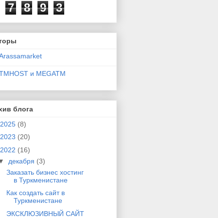
7
8
9
3
торы
Arassamarket
TMHOST и MEGATM
хив блога
2025
(8)
2023
(20)
2022
(16)
▼
декабря
(3)
Заказать бизнес хостинг
в Туркменистане
Как создать сайт в
Туркменистане
ЭКСКЛЮЗИВНЫЙ САЙТ