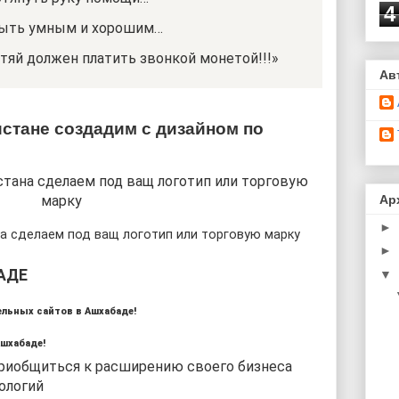
4
быть умным и хорошим…
тяй должен платить звонкой монетой!!!»
Ав
стане создадим с дизайном по
Ар
►
на сделаем под ващ логотип или торговую марку
►
АДЕ
▼
льных сайтов в Ашхабаде!
шхабаде!
иобщиться к расширению своего бизнеса
ологий