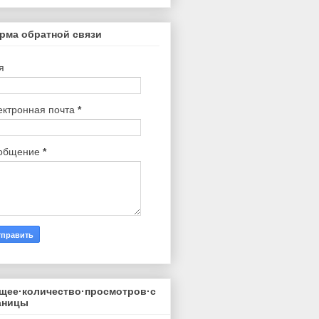
рма обратной связи
я
ектронная почта
*
общение
*
щее·количество·просмотров·с
аницы