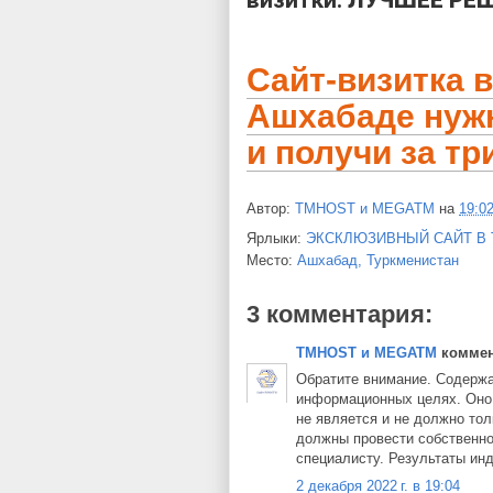
Сайт-визитка 
Ашхабаде нужн
и получи за тр
Автор:
TMHOST и MEGATM
на
19:0
Ярлыки:
ЭКСКЛЮЗИВНЫЙ САЙТ В
Место:
Ашхабад, Туркменистан
3 комментария:
TMHOST и MEGATM
коммент
Обратите внимание. Содержа
информационных целях. Оно 
не является и не должно то
должны провести собственно
специалисту. Результаты ин
2 декабря 2022 г. в 19:04