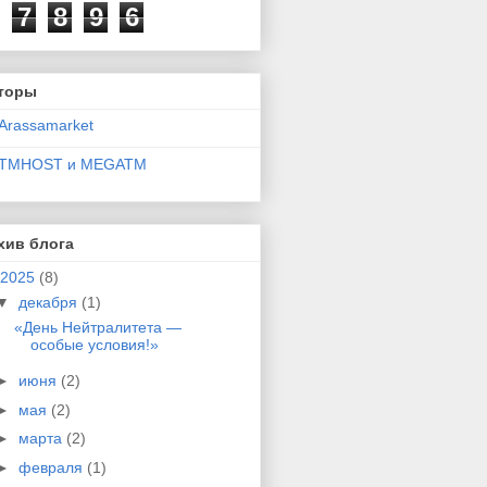
7
8
9
6
торы
Arassamarket
TMHOST и MEGATM
хив блога
2025
(8)
▼
декабря
(1)
«День Нейтралитета —
особые условия!»
►
июня
(2)
►
мая
(2)
►
марта
(2)
►
февраля
(1)