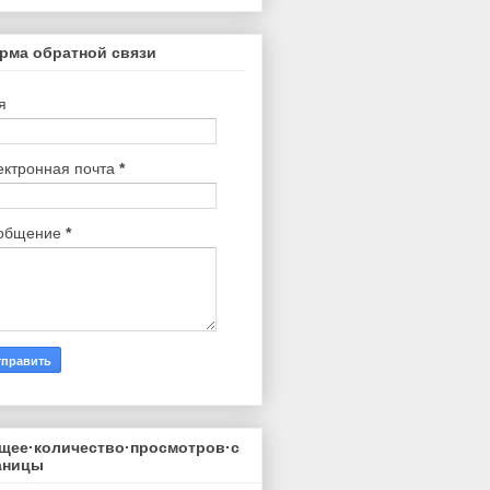
рма обратной связи
я
ектронная почта
*
общение
*
щее·количество·просмотров·с
аницы