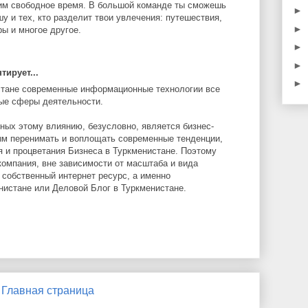
им свободное время. В большой команде ты сможешь
►
у и тех, кто разделит твои увлечения: путешествия,
►
ры и многое другое.
►
►
ирует...
►
стане современные информационные технологии все
ые сферы деятельности.
ных этому влиянию, безусловно, является бизнес-
ым перенимать и воплощать современные тенденции,
я и процветания Бизнеса в Туркменистане. Поэтому
компания, вне зависимости от масштаба и вида
 собственный интернет ресурс, а именно
нистане или Деловой Блог в Туркменистане.
Главная страница