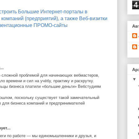
4
строить Большие Интернет-порталы в
 компаний (предприятий), а также Веб-визитки
езентационные ПРОМО-сайты
Ав
..
Ар
о сложной проблемой для начинающих вебмастеров,
▼
о времени и сил на учёбу, практику и раскрутку.
льцы бизнеса платили «большие деньги» Вебстудиям
рошлом, поскольку существует такой замечательный
ал для бизнеса компаний и предпринимателей
ет...
еги по работе — мы единомышленники и друзья, и