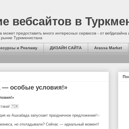
ие вебсайтов в Туркме
 может предоставить много интересных сервисов - от вебдизайна и
 рынке Туркменистана
ресурсы и Рекламу
ДИЗАЙН САЙТА
Arassa Market
По
 — особые условия!»
ловия!»
стана!
🇹🇲
дия из Ашхабада запускает праздничное предложение!
✨
бизнеса, но откладывали? Сейчас — идеальный момент!