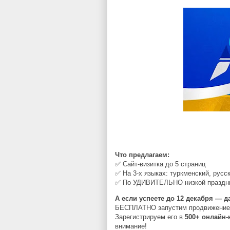
Что предлагаем:
✅
Сайт
-
визитка
до
5
страниц
✅
На
3-
х
языках
:
туркменский
,
русс
✅
По
УДИВИТЕЛЬНО
низкой
праздн
А если успеете до 12 декабря — 
БЕСПЛАТНО запустим продвижение в
Зарегистрируем его в
500+ онлайн-
внимание!