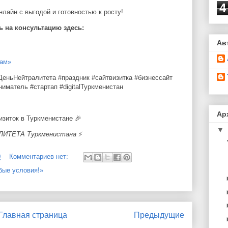
4
нлайн с выгодой и готовностью к росту!
ь на консультацию здесь:
Ав
рам»
еньНейтралитета #праздник #сайтвизитка #бизнессайт
матель #стартап #digitalТуркменистан
Ар
визиток в Туркменистане
🎉
▼
АЛИТЕТА Туркменистана
⚡
0
Комментариев нет:
бые условия!»
Главная страница
Предыдущие