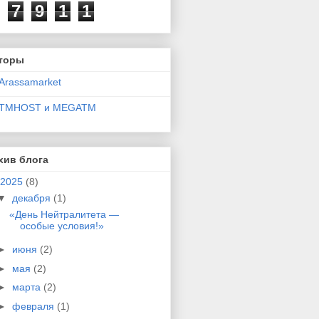
7
9
1
1
торы
Arassamarket
TMHOST и MEGATM
хив блога
2025
(8)
▼
декабря
(1)
«День Нейтралитета —
особые условия!»
►
июня
(2)
►
мая
(2)
►
марта
(2)
►
февраля
(1)