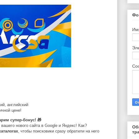
Фо
Им
Эл
Со
кий
,
английский
ичной
цене
!
дарим супер-бонус!
🎁
ашего нового сайта в Google и Яндекс! Как?
Об
каталогах
, чтобы поисковики сразу обратили на него
тр