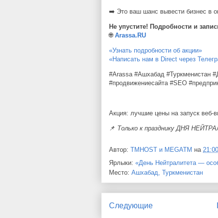
➡
️ Это ваш шанс вывести бизнес в о
Не упустите! Подробности и запис
🌐
Arassa.RU
«Узнать подробности об акции»
«Написать нам в Direct через Телег
#Arassa #Ашхабад #Туркменистан #Д
#продвижениесайта #SEO #предприни
Акция: лучшие цены на запуск веб-
📌
Только к празднику ДНЯ НЕЙТР
Автор:
TMHOST и MEGATM
на
21:0
Ярлыки:
«День Нейтралитета — осо
Место:
Ашхабад, Туркменистан
Следующие