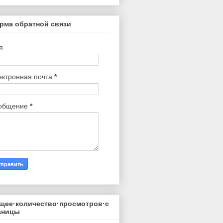
рма обратной связи
я
ектронная почта
*
общение
*
щее·количество·просмотров·с
аницы