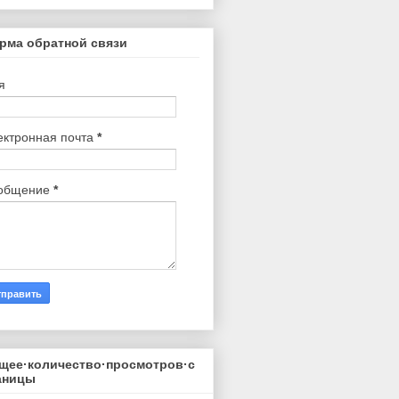
рма обратной связи
я
ектронная почта
*
общение
*
щее·количество·просмотров·с
аницы