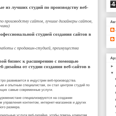
4
ые из лучших студий по производству веб-
по производству сайтов, лучшие дизайнеры сайтов,
Ав
чики)
офессиональной студией создания сайтов в
 работы с продакшн-студией, преимущества
Ар
свой бизнес к расширению с помощью
►
б-дизайна от студии создания веб-сайтов в
▼
стро развивается в индустрии веб-производства.
м и опытным специалистам, он стал центром студий по
ающих самые современные услуги.
Туркменистане специализируются на создании
м управления контентом, интернет-магазинов и других
ого размера.
ональные услуги веб-дизайна, чтобы помочь клиентам