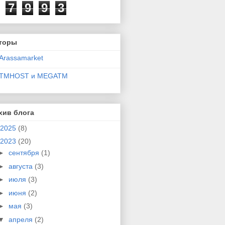
7
9
9
3
торы
Arassamarket
TMHOST и MEGATM
хив блога
2025
(8)
2023
(20)
►
сентября
(1)
►
августа
(3)
►
июля
(3)
►
июня
(2)
►
мая
(3)
▼
апреля
(2)